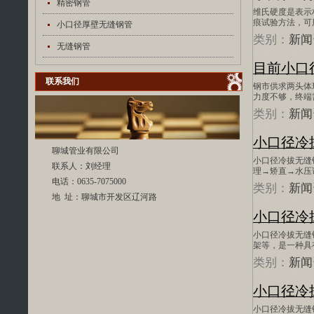
精密钢管
维氏硬度是表示
痕试验方法，可
小口径厚壁无缝钢管
类别：
新闻
无缝钢管
目前小口
联系我们
钢市供求两头体
力度不够，终端
类别：
新闻
小口径冷
聊城管业有限公司
小口径冷拔无缝
联系人：刘经理
理→矫直→水压
电话：0635-7075000
类别：
新闻
地 址：聊城市开发区辽河路
小口径冷
小口径冷拔无缝
架等，是一种具
类别：
新闻
小口径冷
小口径冷拔无缝钢管允许