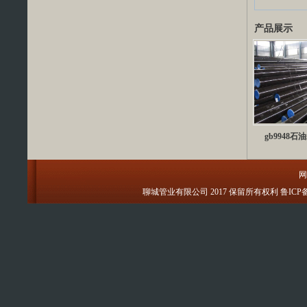
产品展示
gb9948石
网
聊城管业有限公司 2017 保留所有权利 鲁ICP