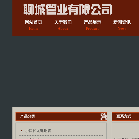
网站首页
关于我们
产品展示
新闻资讯
Home
About
Product
News
产品分类
联系方式
小口径无缝钢管