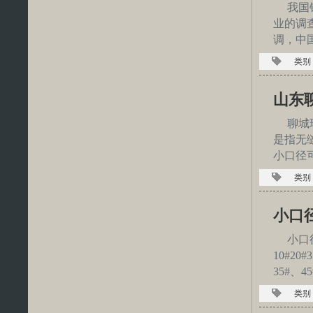
我国
业的调
调，中
类别
山东
聊城
是指无
小口径
类别
小口
小口
10#20#
35#、4
类别