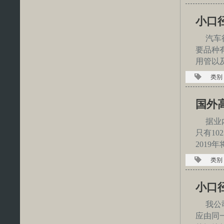
小口
汽车
要品种
用管以
类别
国外
据业
只有10
2019
类别
小口
我公
应由同