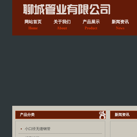
网站首页
关于我们
产品展示
新闻资讯
Home
About
Product
News
产品分类
新闻资讯
小口径无缝钢管