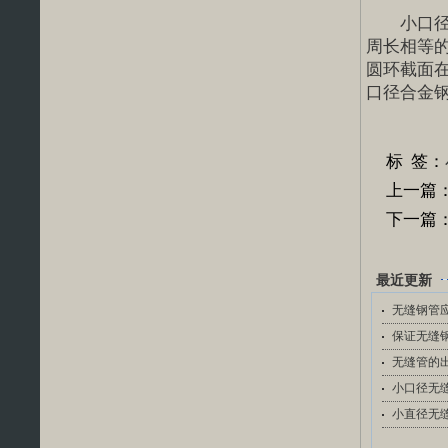
小口径合
周长相等
圆环截面
口径合金
标 签：
上一篇
下一篇
最近更新
无缝钢管