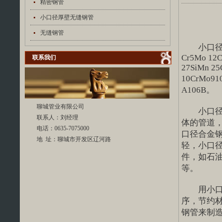
精密钢管
小口径厚壁无缝钢管
无缝钢管
小口径合金管
Cr5Mo 12
联系我们
27SiMn 25
10CrMo91
A106B。
聊城管业有限公司
小口径合
联系人：刘经理
体的管道
电话：0635-7075000
口径合金
地 址：聊城市开发区辽河路
轻，小口
件，如石
等。
用小口径
序，节约
钢管来制