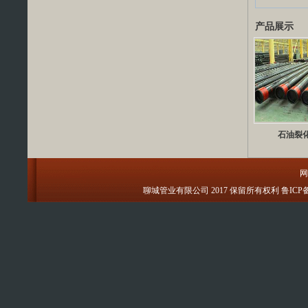
产品展示
石油裂
网
聊城管业有限公司 2017 保留所有权利 鲁ICP