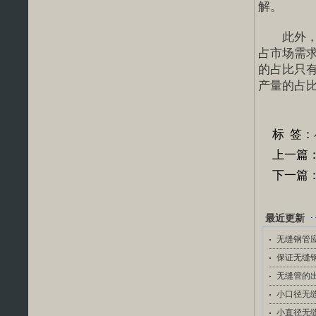
解。
此外，从
占市场需
的占比只有
产量的占比
标 签：
上一篇
下一篇
最近更新
无缝钢管