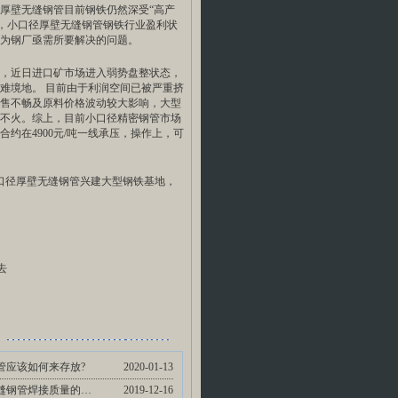
厚壁无缝钢管
目前钢铁仍然深受“高产
下，小口径厚壁无缝钢管钢铁行业盈利状
为钢厂亟需所要解决的问题。
，近日进口矿市场进入弱势盘整状态，
难境地。 目前由于利润空间已被严重挤
售不畅及原料价格波动较大影响，大型
不火。综上，目前小口径精密钢管市场
约在4900元/吨一线承压，操作上，可
径厚壁无缝钢管兴建大型钢铁基地，
去
管应该如何来存放?
2020-01-13
保证无缝钢管焊接质量的措施有哪些方面…
2019-12-16