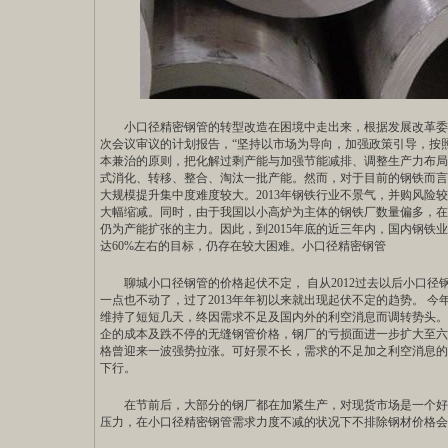
小口径精密钢管
的转型改造在困境中走出来，根据发展改革委
次会议审议的计划报告，“坚持以市场为导向，加强政策引导，按
本兼治的原则，把化解过剩产能与加强节能减排、调整生产力布局
式消化、转移、整合、淘汰一批产能。然而，对于目前的钢铁而言
大规模提升集中度难度较大。2013年钢铁行业不景气，并购风险较
大幅缩减。同时，由于我国以小高炉为主体的钢铁厂数量偏多，在
仍为产能扩张的主力。因此，到2015年底的近三年内，国内钢铁
达60%左右的目标，仍存在较大困难。小口径精密钢管
聊城小口径钢管的价格起伏不定， 自从2012过去以后小口径
一点也不动了，过了2013年年初以来就出现起伏不定的趋势。 
维持了短短几天，终因需求不足及国内外的利空消息而调转势头。
企的成本及跌不停的无缝钢管价格，钢厂的亏损面进一步扩大至六
格曾迎来一波强势拉涨。可好景不长，需求的不足加之利空消息的
下行。
在节前后，大部分的钢厂都在加紧生产，对现货市场是一个好
压力，在小口径精密钢管需求力度不减的状况下不排除钢材价格会