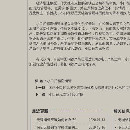
经济增速放缓，作为经济支柱的钢铁业当然不能幸免。
小口径
能 无缝管规格、低需求”的困扰，并在原料价位高位不下的情况
况受到进一步挑战，小口径厚壁无缝钢管规格因此如何降本增效成
小口径精密钢管逐渐以弱势的形式管理，在经历大幅下跌之后
本周初试探性反弹，但缺乏实际支撑，上涨乏力，转而陷入涨跌两
压，部分贸易商在本周选择暂停市场报价，以观望为主。受钢材销
钢企采购意愿降至低点，但中小钢企仍有补库需求，市场成交不温
供需矛盾依旧尖锐，基本面弱势格局未改。从盘面来看，沪钢主力合
逢高介入空单，若有效上破3020点。小口径精密钢管
有人认为，目前中国钢铁产能已经达到9亿吨，产能过剩，小口
加剧行业产能过剩，将把钢铁产业推向深渊。
标 签：
小口径精密钢管
上一篇：
国内小口径无缝钢管市场价格大幅度波动时代已经过
下一篇：
小口径无缝管知识详解
最近更新
相关信息
无缝钢管应该如何来存放?
2020-01-13
无缝钢
保证无缝钢管焊接质量的措施有哪些方面…
2019-12-16