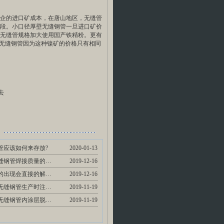
企的进口矿成本，在唐山地区，无缝管
段。小口径厚壁无缝钢管一旦进口矿价
无缝管规格加大使用国产铁精粉。更有
壁无缝钢管因为这种镍矿的价格只有相同
去
管应该如何来存放?
2020-01-13
保证无缝钢管焊接质量的措施有哪些方面…
2019-12-16
无缝管的出现会直接的解决了哪些需求?
2019-12-16
小口径无缝钢管生产时注意的问题
2019-11-19
小直径无缝钢管内涂层脱落的原因及预防…
2019-11-19