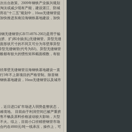
次出台政策。2009年钢铁产业振兴规划
淘汰或减少现有产能，建设湛江、防城
在“十二五”规划中，16mn无缝钢管提
加快推进东南沿海钢铁基地建设，加快
管(GB/T14976-2002)是用于输
挤、扩)和冷拔(轧)无缝钢管。异型无缝
面形状尺寸的不同又可分为等壁厚异型
异型无缝钢管(代号为BJ)。异型无缝钢管
般都有较大的惯性矩和截面模数，有较
径厚壁无缝钢管沿海钢铁基地建设一直
执行3年不上新项目的严格管制。除首钢
铁基地建设，16mn无缝钢管以及城市
，近日进口矿市场进入弱势盘整状态，
难境地。 目前由于利润空间已被严重挤
售不畅及原料价格波动较大影响，大型
不火。综上，目前小口径精密钢管市场
约在4900元/吨一线承压，操作上，可