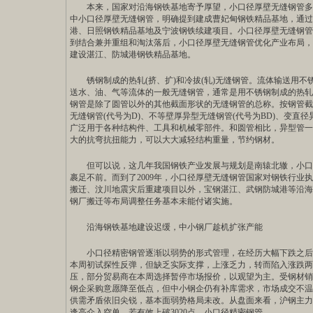
本来，国家对沿海钢铁基地寄予厚望，
小口径厚壁无缝钢管
多
中小口径厚壁无缝钢管，明确提到建成曹妃甸钢铁精品基地，通过
港、日照钢铁精品基地及宁波钢铁续建项目。小口径厚壁无缝钢管而
到结合兼并重组和淘汰落后，小口径厚壁无缝钢管优化产业布局，
建设湛江、防城港钢铁精品基地。
锈钢制成的热轧(挤、扩)和冷拔(轧)无缝钢管。流体输送用不锈钢无缝钢
送水、油、气等流体的一般无缝钢管，通常是用不锈钢制成的热轧(
钢管是除了圆管以外的其他截面形状的无缝钢管的总称。按钢管截
无缝钢管(代号为D)、不等壁厚异型无缝钢管(代号为BD)、变直径
广泛用于各种结构件、工具和机械零部件。和圆管相比，异型管一
大的抗弯抗扭能力，可以大大减轻结构重量，节约钢材。
但可以说，这几年我国钢铁产业发展与规划是南辕北辙，小口
裹足不前。而到了2009年，小口径厚壁无缝钢管国家对钢铁行业
搬迁、汶川地震灾后重建项目以外，宝钢湛江、武钢防城港等沿海钢
钢厂搬迁等布局调整任务基本未能付诸实施。
沿海钢铁基地建设迟缓，中小钢厂趁机扩张产能
小口径精密钢管
逐渐以弱势的形式管理，在经历大幅下跌之后
本周初试探性反弹，但缺乏实际支撑，上涨乏力，转而陷入涨跌两
压，部分贸易商在本周选择暂停市场报价，以观望为主。受钢材销
钢企采购意愿降至低点，但中小钢企仍有补库需求，市场成交不温
供需矛盾依旧尖锐，基本面弱势格局未改。从盘面来看，沪钢主力合
逢高介入空单，若有效上破3020点。小口径精密钢管