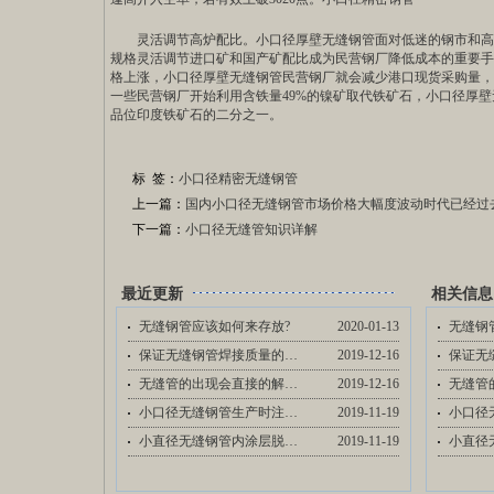
灵活调节高炉配比。小口径厚壁无缝钢管面对低迷的钢市和高
规格灵活调节进口矿和国产矿配比成为民营钢厂降低成本的重要手
格上涨，小口径厚壁无缝钢管民营钢厂就会减少港口现货采购量，
一些民营钢厂开始利用含铁量49%的镍矿取代铁矿石，小口径厚
品位印度铁矿石的二分之一。
标 签：
小口径精密无缝钢管
上一篇：
国内小口径无缝钢管市场价格大幅度波动时代已经过
下一篇：
小口径无缝管知识详解
最近更新
相关信息
无缝钢管应该如何来存放?
2020-01-13
无缝钢
保证无缝钢管焊接质量的措施有哪些方面…
2019-12-16
无缝管的出现会直接的解决了哪些需求?
2019-12-16
小口径无缝钢管生产时注意的问题
2019-11-19
小直径无缝钢管内涂层脱落的原因及预防…
2019-11-19